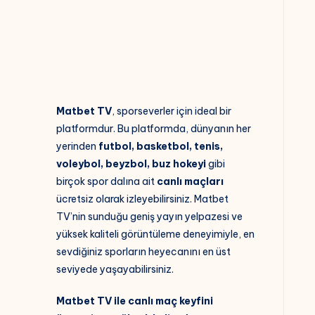
Matbet TV
, sporseverler için ideal bir
platformdur. Bu platformda, dünyanın her
yerinden
futbol, basketbol, tenis,
voleybol, beyzbol, buz hokeyi
gibi
birçok spor dalına ait
canlı maçları
ücretsiz olarak izleyebilirsiniz. Matbet
TV’nin sunduğu geniş yayın yelpazesi ve
yüksek kaliteli görüntüleme deneyimiyle, en
sevdiğiniz sporların heyecanını en üst
seviyede yaşayabilirsiniz.
Matbet TV ile canlı maç keyfini