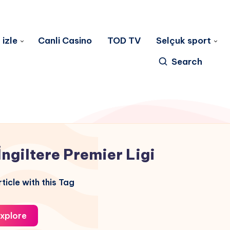
 izle
Canli Casino
TOD TV
Selçuk sport
Search
İngiltere Premier Ligi
ticle with this Tag
xplore