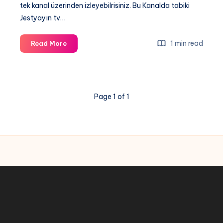
tek kanal üzerinden izleyebilrisiniz. Bu Kanalda tabiki
Jestyayın tv…
İspanya
1 min read
Read More
İsviçre
Maçı
canli
izle
Page 1 of 1
2021
Uluslararası
kupası,
Jestyayın
tv
izle