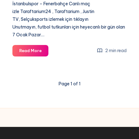
İstanbulspor – Fenerbahçe Canlı maç
izle Taraftarium24 , Taraftarium , Justin
TV, Selçuksports izlemek için tıklayın
Unutmayın, futbol tutkunları için heyecanlı bir gün olan
7 Ocak Pazar…
İstanbulspor
2 min read
Read More
Fenerbahçe
Maçı
canlı
izle,
Page 1 of 1
Şifresiz
donmadan
Bein
Sports
1
izle
Taraftarium
24