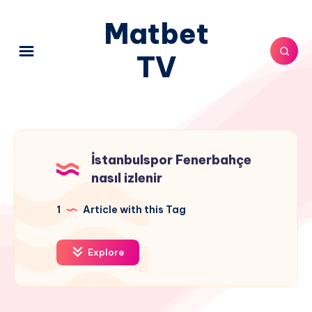
Matbet
TV
İstanbulspor Fenerbahçe
nasıl izlenir
1
Article with this Tag
Explore