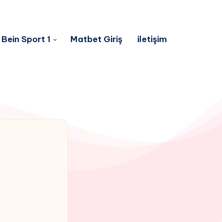
Bein Sport 1
Matbet Giriş
iletişim