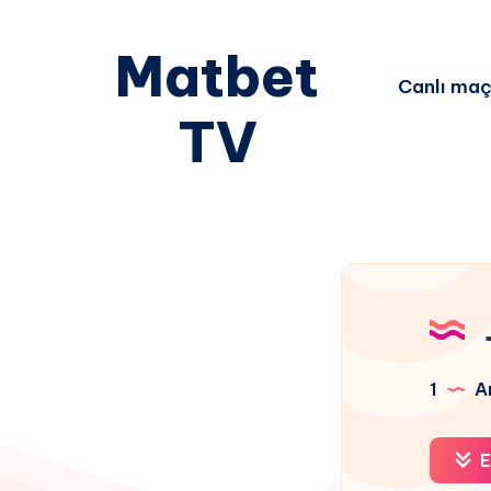
Matbet
Canlı maç
TV
1
Ar
E