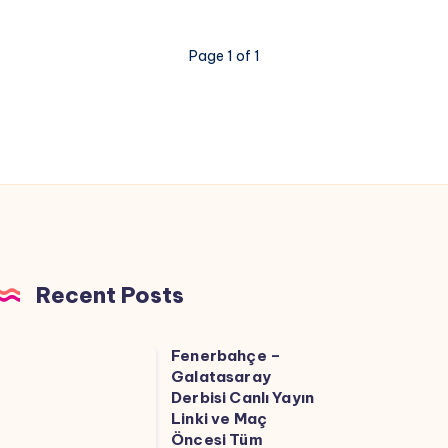
Page 1 of 1
Recent Posts
Fenerbahçe –
Fenerbahçe
Galatasaray
–
Derbisi Canlı Yayın
Galatasaray
Linki ve Maç
Öncesi Tüm
Derbisi