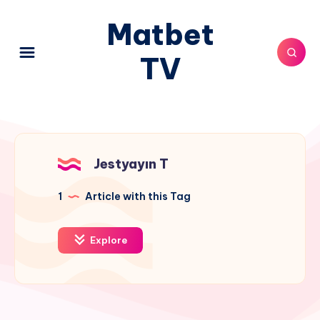
Matbet
TV
Jestyayın T
1
Article with this Tag
Explore