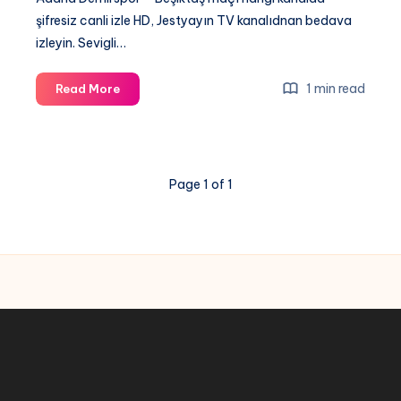
şifresiz canli izle HD, Jestyayın TV kanalıdnan bedava
izleyin. Sevigli…
Adana
1 min read
Read More
Demirspor
Beşiktaş
maçı
hangi
Page 1 of 1
kanalda
şifresiz
canli
izle
HD,
Jestyayın
TV