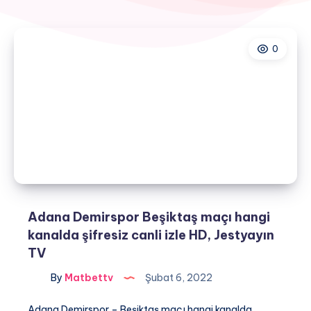
0
Adana Demirspor Beşiktaş maçı hangi
kanalda şifresiz canli izle HD, Jestyayın
TV
By
Matbettv
Şubat 6, 2022
Adana Demirspor – Beşiktaş maçı hangi kanalda