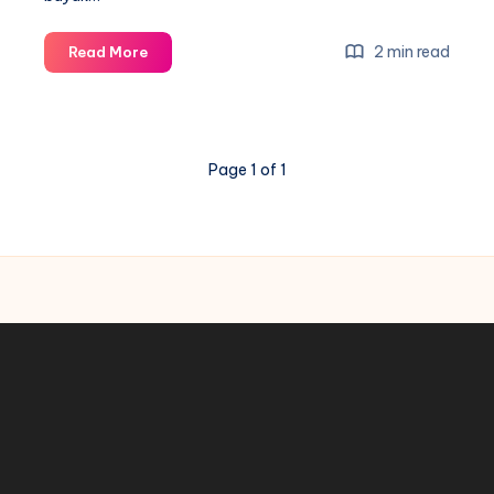
Jestyayin
2 min read
Read More
tv
canli
maç
izle
Page 1 of 1