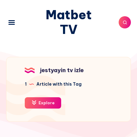
Matbet
TV
jestyayin tv izle
1
Article with this Tag
Explore