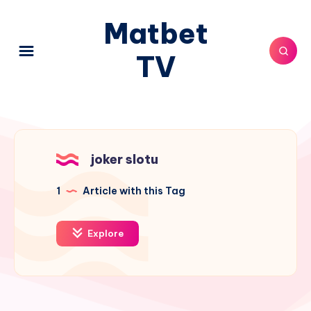
Matbet
TV
joker slotu
1
Article with this Tag
Explore