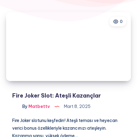
0
Fire Joker Slot: Ateşli Kazançlar
By
Matbettv
Mart 8, 2025
Fire Joker slotunu keşfedin! Ateşli teması ve heyecan
verici bonus özellikleriyle kazancınızı ateşleyin.
Kazanma şansı, yüksek ödeme…