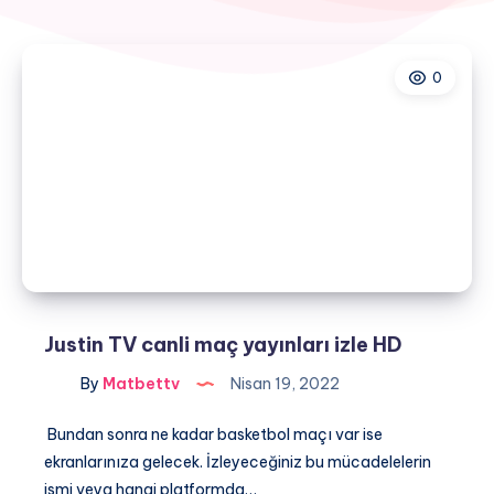
0
Justin TV canli maç yayınları izle HD
By
Matbettv
Nisan 19, 2022
Bundan sonra ne kadar basketbol maçı var ise
ekranlarınıza gelecek. İzleyeceğiniz bu mücadelelerin
ismi veya hangi platformda…