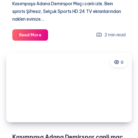
Kasımpaşa Adana Demirspor Maçı canlı izle, Bein
sprots Şifresiz, Selçuk Sports HD 24 TV ekranlarından
naklen evinize…
Kasımpaşa
2 min read
Read More
Adana
Demirspor
Maçı
0
canlı
izle,
Bein
sprots
Şifresiz,
Selçuk
Sports
HD
24
TV
Kasımpaşa Adana Demirspor canli maç