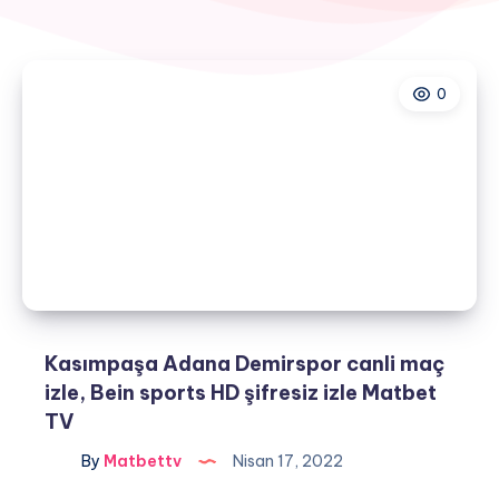
0
Kasımpaşa Adana Demirspor canli maç
izle, Bein sports HD şifresiz izle Matbet
TV
By
Matbettv
Nisan 17, 2022