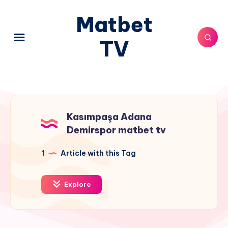
Matbet
TV
Kasımpaşa Adana
Demirspor matbet tv
1
Article with this Tag
Explore