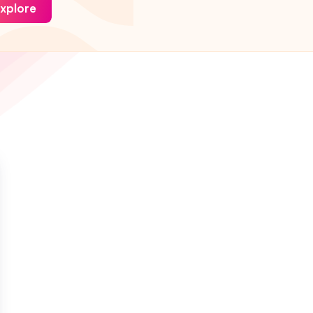
xplore