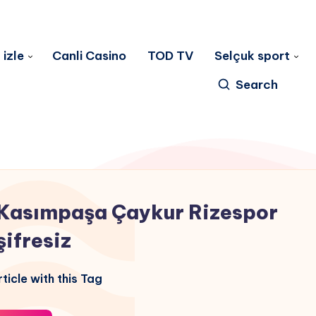
 izle
Canli Casino
TOD TV
Selçuk sport
Search
Kasımpaşa Çaykur Rizespor
şifresiz
ticle with this Tag