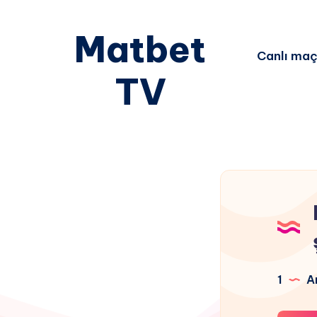
Matbet
Canlı maç
TV
1
Ar