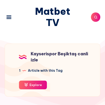
Matbet
TV
Kayserispor Beşiktaş canli
izle
1
Article with this Tag
Explore