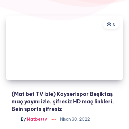
0
(Mat bet TV izle) Kayserispor Beşiktaş
maç yayını izle, şifresiz HD maç linkleri,
Bein sports şifresiz
By
Matbettv
Nisan 30, 2022