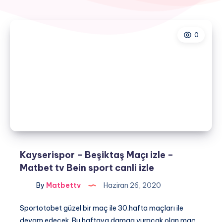
0
Kayserispor – Beşiktaş Maçı izle –
Matbet tv Bein sport canli izle
By
Matbettv
Haziran 26, 2020
Sportotobet güzel bir maç ile 30.hafta maçları ile
devam edecek. Bu haftaya damga vuracak olan maç