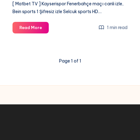
[ Matbet TV ] Kayserispor Fenerbahçe maçı canli izle,
Bein sports 1 Şifresiz izle Selcuk sports HD…
[
1 min read
Read More
Matbet
TV
]
Kayserispor
Page 1 of 1
Fenerbahçe
maçı
canli
izle,
Bein
sports
1
Şifresiz
izle
Selcuk
sports