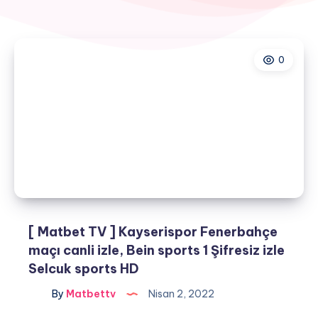
0
[ Matbet TV ] Kayserispor Fenerbahçe
maçı canli izle, Bein sports 1 Şifresiz izle
Selcuk sports HD
By
Matbettv
Nisan 2, 2022