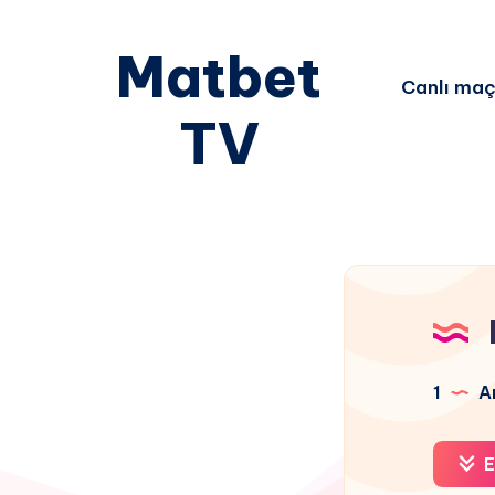
Matbet
Canlı maç
TV
1
Ar
E