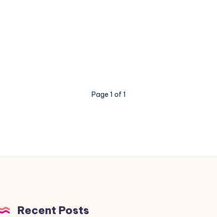
Page 1 of 1
Recent Posts