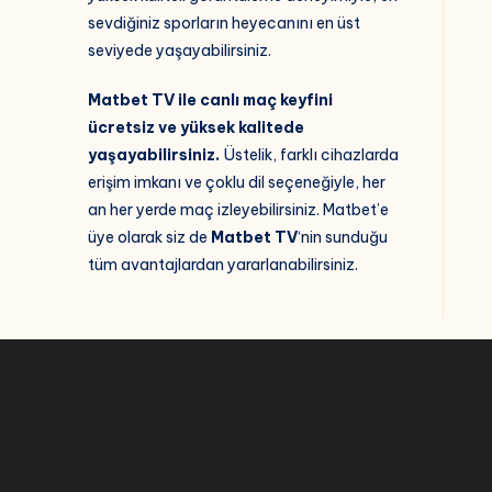
sevdiğiniz sporların heyecanını en üst
seviyede yaşayabilirsiniz.
Matbet TV ile canlı maç keyfini
ücretsiz ve yüksek kalitede
yaşayabilirsiniz.
Üstelik, farklı cihazlarda
erişim imkanı ve çoklu dil seçeneğiyle, her
an her yerde maç izleyebilirsiniz. Matbet’e
üye olarak siz de
Matbet TV
‘nin sunduğu
tüm avantajlardan yararlanabilirsiniz.