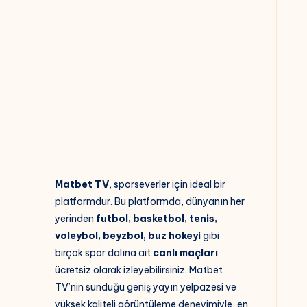
Matbet TV
, sporseverler için ideal bir
platformdur. Bu platformda, dünyanın her
yerinden
futbol, basketbol, tenis,
voleybol, beyzbol, buz hokeyi
gibi
birçok spor dalına ait
canlı maçları
ücretsiz olarak izleyebilirsiniz. Matbet
TV’nin sunduğu geniş yayın yelpazesi ve
yüksek kaliteli görüntüleme deneyimiyle, en