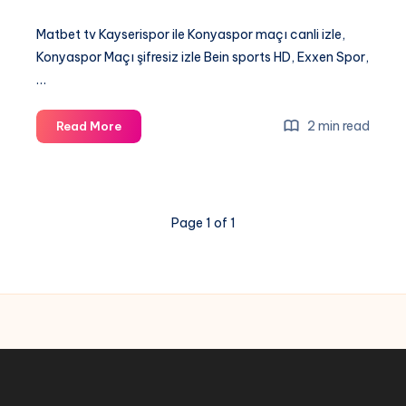
Matbet tv Kayserispor ile Konyaspor maçı canli izle,
Konyaspor Maçı şifresiz izle Bein sports HD, Exxen Spor,
…
(
2 min read
Read More
Matbet
tv
)
Kayserispor
Page 1 of 1
Konyaspor
maçı
canli
izle,
Konyaspor
Maçı
şifresiz
izle
Bein