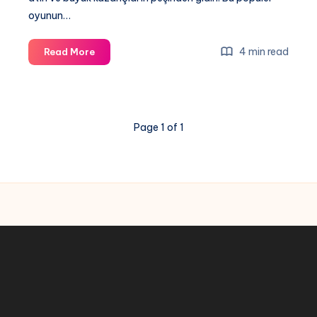
oyunun…
Cleopatra
4 min read
Read More
Slot:
Antik
Mısır’da
Şansını
Page 1 of 1
Dene