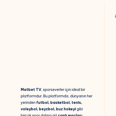
Bein
sport
mat
bet
tv
izle,
donmadan
maç
izleme
sitesi
Matbet TV
, sporseverler için ideal bir
platformdur. Bu platformda, dünyanın her
yerinden
futbol, basketbol, tenis,
voleybol, beyzbol, buz hokeyi
gibi
birçok spor dalına ait
canlı maçları