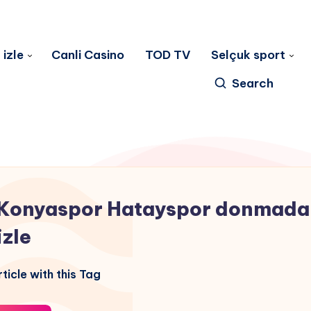
 izle
Canli Casino
TOD TV
Selçuk sport
Search
Konyaspor Hatayspor donmada
izle
ticle with this Tag