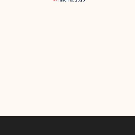
Nisan 18, 2026
İzle
|
HD
Yayın
Linki,
Kadrolar
ve
Maç
Analizi