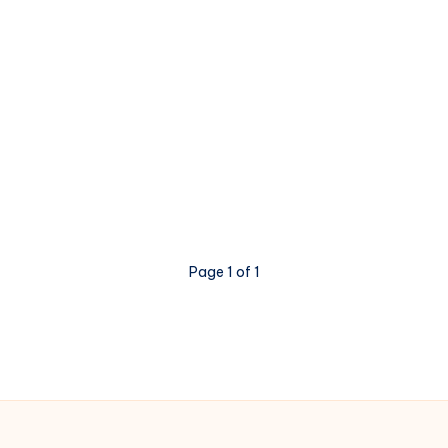
Page 1 of 1