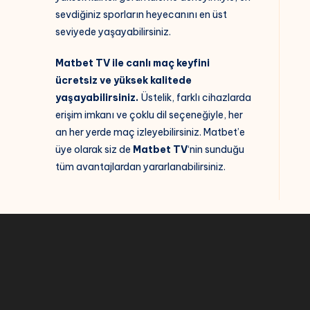
sevdiğiniz sporların heyecanını en üst
seviyede yaşayabilirsiniz.
Matbet TV ile canlı maç keyfini
ücretsiz ve yüksek kalitede
yaşayabilirsiniz.
Üstelik, farklı cihazlarda
erişim imkanı ve çoklu dil seçeneğiyle, her
an her yerde maç izleyebilirsiniz. Matbet’e
üye olarak siz de
Matbet TV
‘nin sunduğu
tüm avantajlardan yararlanabilirsiniz.