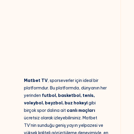
Matbet TV
, sporseverler için ideal bir
platformdur. Bu platformda, dünyanın her
yerinden
futbol, basketbol, tenis,
voleybol, beyzbol, buz hokeyi
gibi
birçok spor dalına ait
canlı maçları
ücretsiz olarak izleyebilirsiniz. Matbet
TV’nin sunduğu geniş yayın yelpazesi ve
yüksek kaliteli görüntüleme deneyimiyle, en