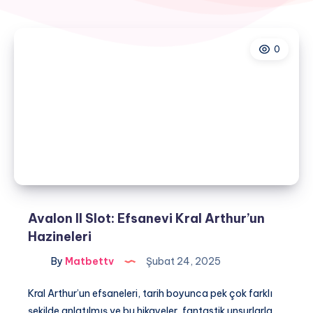
0
Avalon II Slot: Efsanevi Kral Arthur’un
Hazineleri
By
Matbettv
Şubat 24, 2025
Kral Arthur’un efsaneleri, tarih boyunca pek çok farklı
şekilde anlatılmış ve bu hikayeler, fantastik unsurlarla