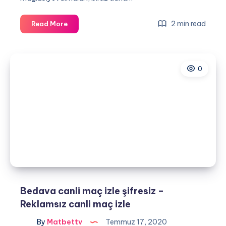
Şampiyonlar
2 min read
Read More
Ligini
Kesintisiz
Seyret
0
Bedava canli maç izle şifresiz –
Reklamsız canli maç izle
By
Matbettv
Temmuz 17, 2020