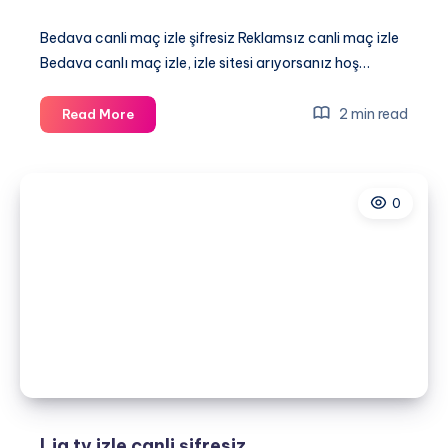
Bedava canli maç izle şifresiz Reklamsız canli maç izle
Bedava canlı maç izle, izle sitesi arıyorsanız hoş…
Bedava
2 min read
Read More
canli
maç
izle
0
şifresiz
–
Reklamsız
canli
maç
izle
Lig tv izle canli şifresiz