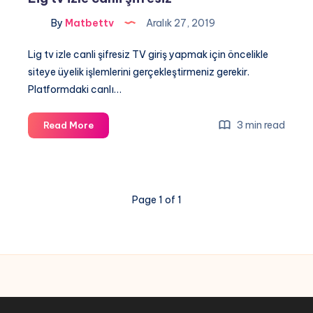
By
Matbettv
Aralık 27, 2019
Lig tv izle canli şifresiz TV giriş yapmak için öncelikle
siteye üyelik işlemlerini gerçekleştirmeniz gerekir.
Platformdaki canlı…
Lig
3 min read
Read More
tv
izle
canli
şifresiz
Page 1 of 1