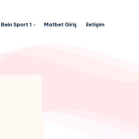
Bein Sport 1
Matbet Giriş
iletişim