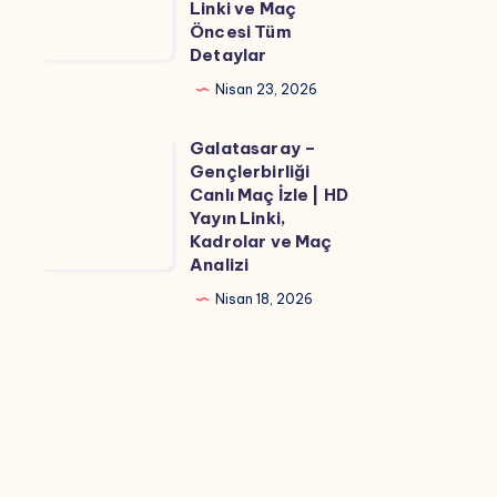
Galatasaray
Linki ve Maç
Öncesi Tüm
Derbisi
Detaylar
Canlı
Nisan 23, 2026
Yayın
Linki
Galatasaray –
Galatasaray
ve
Gençlerbirliği
–
Maç
Canlı Maç İzle | HD
Gençlerbirliği
Yayın Linki,
Öncesi
Kadrolar ve Maç
Canlı
Tüm
Analizi
Maç
Detaylar
Nisan 18, 2026
İzle
|
HD
Yayın
Linki,
Kadrolar
ve