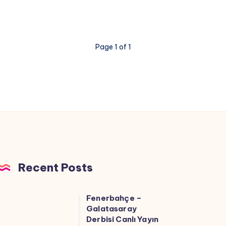
Page 1 of 1
Recent Posts
Fenerbahçe –
Fenerbahçe
Galatasaray
–
Derbisi Canlı Yayın