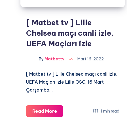
[ Matbet tv ] Lille
Chelsea maçı canli izle,
UEFA Maçları izle
By
Matbettv
Mart 16, 2022
[ Matbet tv ] Lille Chelsea maçı canli izle,
UEFA Maçları izle Lille OSC, 16 Mart
Çarşamba…
[
Read More
1 min read
Matbet
tv