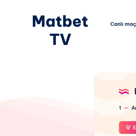
Matbet
Canlı maç
TV
1
Ar
E