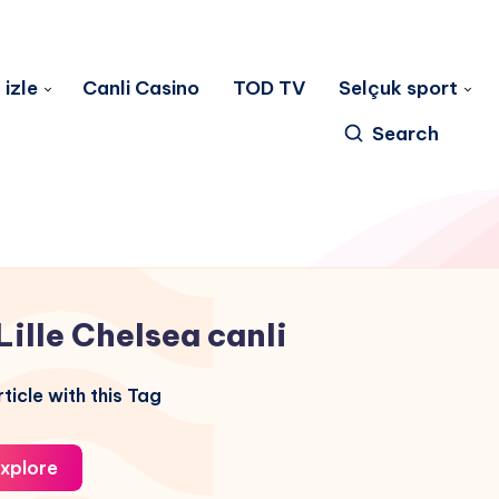
 izle
Canli Casino
TOD TV
Selçuk sport
Search
Lille Chelsea canli
ticle with this Tag
xplore