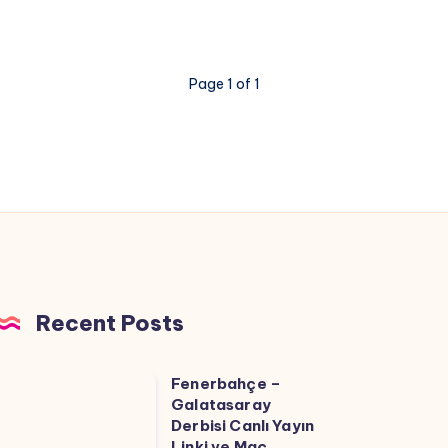
Page 1 of 1
Recent Posts
Fenerbahçe –
Fenerbahçe
Galatasaray
–
Derbisi Canlı Yayın
Galatasaray
Linki ve Maç