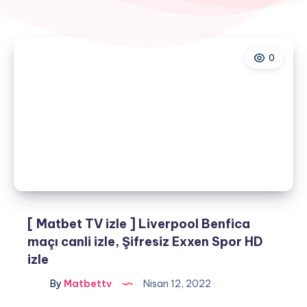
0
[ Matbet TV izle ] Liverpool Benfica
maçı canli izle, Şifresiz Exxen Spor HD
izle
By
Matbettv
Nisan 12, 2022