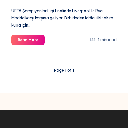
UEFA Şampiyonlar Ligi finalinde Liverpool ile Real
Madrid karşı karşıya geliyor. Birbirinden iddialı iki takım
kupa için…
[
1 min read
Read More
Exxen
Spor
]
Liverpool
Page 1 of 1
Real
Madrid
maçı
canli
izle,
Şampiyonlar
ligi
final
maçı