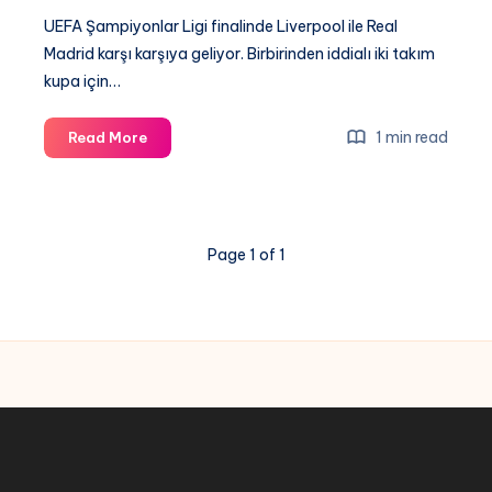
UEFA Şampiyonlar Ligi finalinde Liverpool ile Real
Madrid karşı karşıya geliyor. Birbirinden iddialı iki takım
kupa için…
[
1 min read
Read More
Exxen
Spor
]
Liverpool
Page 1 of 1
Real
Madrid
maçı
canli
izle,
Şampiyonlar
ligi
final
maçı
şifresiz