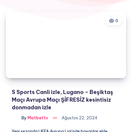
0
S Sports Canli izle, Lugano – Beşiktaş
Maçı Avrupa Maçı ŞİFRESİZ kesintisiz
donmadan izle
By
Matbettv
Ağustos 22, 2024
Yeni sezonda UEFA Avrupa Ligi’nde başarılar elde