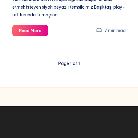
etmek isteyen siyah beyazlı temsilcimiz Beşiktaş, play-
off turunda ilk maçına…
S
7 min read
Read More
Sports
Canli
izle,
Lugano
Page 1 of 1
–
Beşiktaş
Maçı
Avrupa
Maçı
ŞİFRESİZ
kesintisiz
donmadan
izle