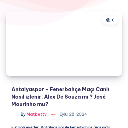
0
Antalyaspor – Fenerbahçe Maçı Canlı
Nasıl izlenir, Alex De Souza mı ? José
Mourinho mu?
By
Matbettv
Eylül 28, 2024
Futbolseverler, Antalyaspor ile Fenerbahçe arasında