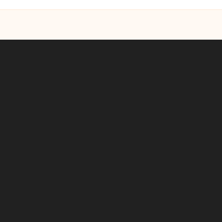
Tüm
Detayları
ve
İpuçları