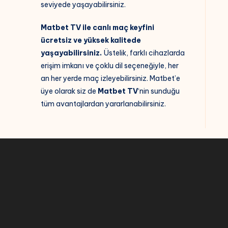
seviyede yaşayabilirsiniz.
Matbet TV ile canlı maç keyfini
ücretsiz ve yüksek kalitede
yaşayabilirsiniz.
Üstelik, farklı cihazlarda
erişim imkanı ve çoklu dil seçeneğiyle, her
an her yerde maç izleyebilirsiniz. Matbet’e
üye olarak siz de
Matbet TV
‘nin sunduğu
tüm avantajlardan yararlanabilirsiniz.