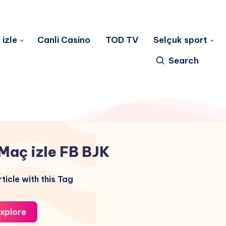
 izle
Canli Casino
TOD TV
Selçuk sport
Search
Maç izle FB BJK
ticle with this Tag
xplore