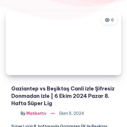
0
Gaziantep vs Beşiktaş Canli izle Şifresiz
Donmadan izle | 6 Ekim 2024 Pazar 8.
Hafta Süper Lig
By
Matbettv
Ekim 5, 2024
Süper Lig’in 8. haftasında Gaziantep FK ile Beşiktaş