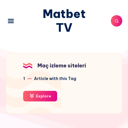
Matbet
TV
Maç izleme siteleri
1
Article with this Tag
Explore