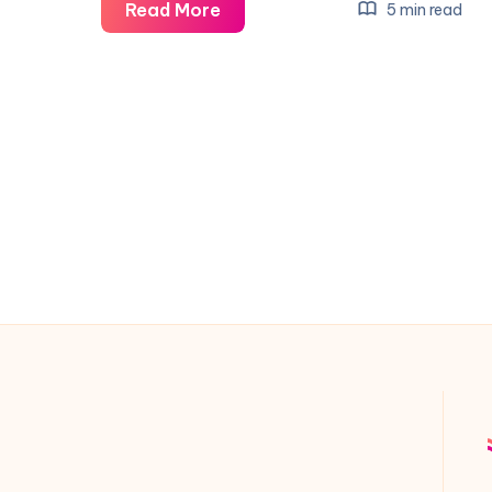
EURO
Read More
5 min read
2024
Çeyrek
Final
Ateşi:
Hollanda
–
Türkiye
Maçını
Canlı
İzlemenin
Yolları!