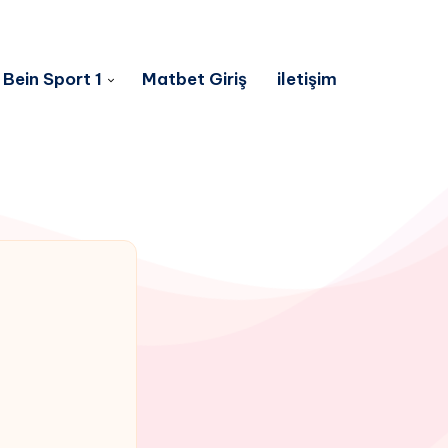
Bein Sport 1
Matbet Giriş
iletişim