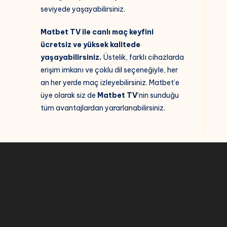
seviyede yaşayabilirsiniz.
Matbet TV ile canlı maç keyfini
ücretsiz ve yüksek kalitede
yaşayabilirsiniz.
Üstelik, farklı cihazlarda
erişim imkanı ve çoklu dil seçeneğiyle, her
an her yerde maç izleyebilirsiniz. Matbet’e
üye olarak siz de
Matbet TV
‘nin sunduğu
tüm avantajlardan yararlanabilirsiniz.