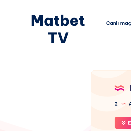
Matbet
Canlı maç
TV
2
A
E