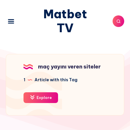
Matbet
TV
maç yayını veren siteler
1
Article with this Tag
Explore