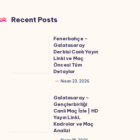
Recent Posts
Fenerbahçe –
Fenerbahçe
Galatasaray
–
Derbisi Canlı Yayın
Galatasaray
Linki ve Maç
Öncesi Tüm
Derbisi
Detaylar
Canlı
Nisan 23, 2026
Yayın
Linki
Galatasaray –
Galatasaray
ve
Gençlerbirliği
–
Maç
Canlı Maç İzle | HD
Gençlerbirliği
Yayın Linki,
Öncesi
Kadrolar ve Maç
Canlı
Tüm
Analizi
Maç
Detaylar