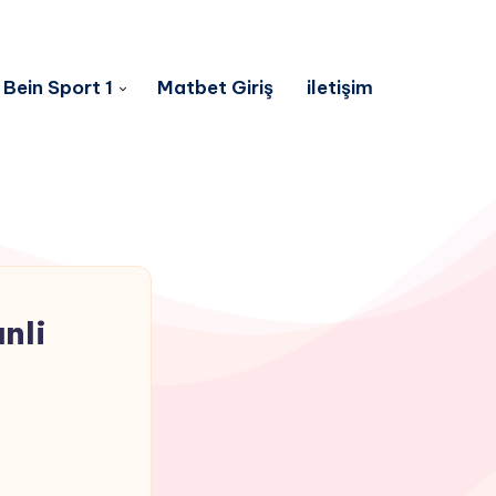
Bein Sport 1
Matbet Giriş
iletişim
nli