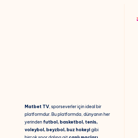
Maçı
izle,
Şifresiz,
UEFA
Şampiyonlar
Ligi
yarı
final
Exxen
spor
maç
izle
Matbet TV
, sporseverler için ideal bir
platformdur. Bu platformda, dünyanın her
yerinden
futbol, basketbol, tenis,
voleybol, beyzbol, buz hokeyi
gibi
birçok spor dalına ait
canlı maçları