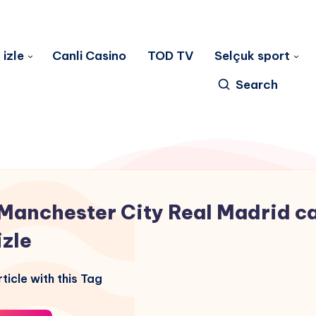
 izle
Canli Casino
TOD TV
Selçuk sport
Search
Manchester City Real Madrid ca
izle
ticle with this Tag