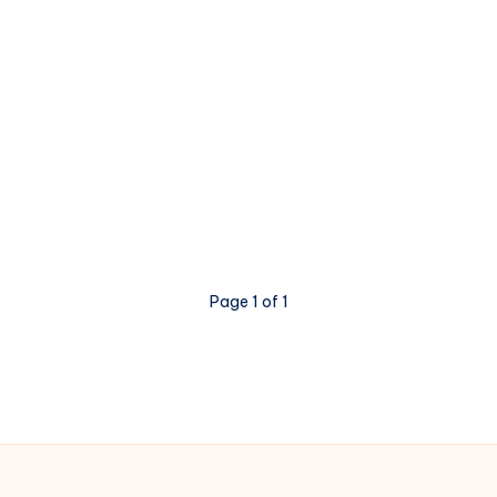
Page 1 of 1