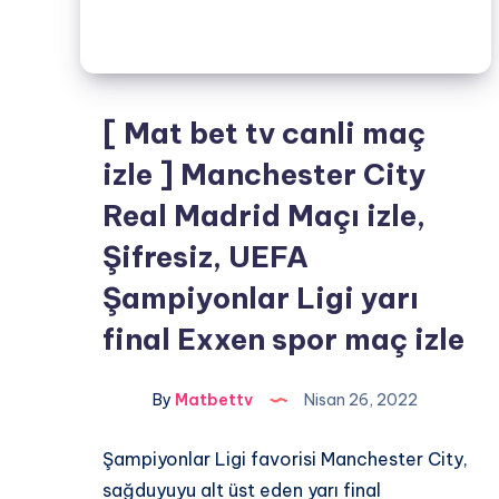
[ Mat bet tv canli maç
izle ] Manchester City
Real Madrid Maçı izle,
Şifresiz, UEFA
Şampiyonlar Ligi yarı
final Exxen spor maç izle
By
Matbettv
Nisan 26, 2022
Şampiyonlar Ligi favorisi Manchester City,
sağduyuyu alt üst eden yarı final