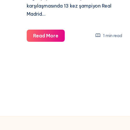
karşılaşmasında 13 kez şampiyon Real
Madrid…
[
Read More
1 min read
Mat
bet
tv
canli
maç
izle
]
Manchester
City
Real
Madrid