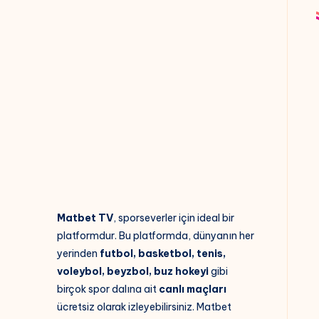
Şifresiz,
UEFA
Şampiyonlar
Ligi
yarı
final
Exxen
spor
maç
izle
Matbet TV
, sporseverler için ideal bir
platformdur. Bu platformda, dünyanın her
yerinden
futbol, basketbol, tenis,
voleybol, beyzbol, buz hokeyi
gibi
birçok spor dalına ait
canlı maçları
ücretsiz olarak izleyebilirsiniz. Matbet