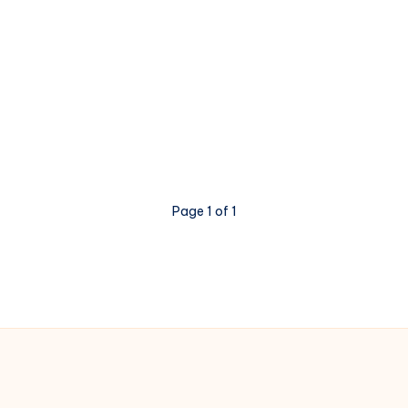
Page 1 of 1