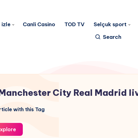
 izle
Canli Casino
TOD TV
Selçuk sport
Search
Manchester City Real Madrid li
ticle with this Tag
xplore