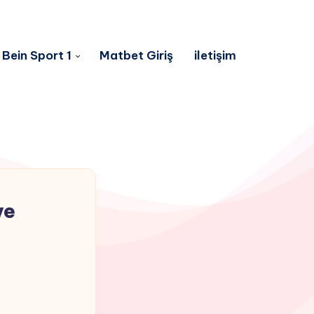
Bein Sport 1
Matbet Giriş
iletişim
ve