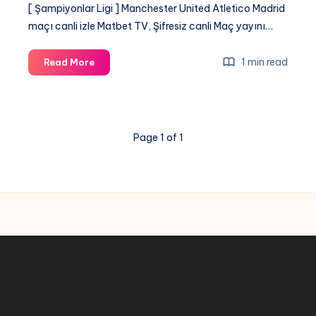
[ Şampiyonlar Ligi ] Manchester United Atletico Madrid
maçı canli izle Matbet TV, Şifresiz canli Maç yayını…
[
1 min read
Read More
Şampiyonlar
Ligi
]
Manchester
Page 1 of 1
United
Atletico
Madrid
maçı
canli
izle
Matbet
TV,
Şifresiz
canli
Maç