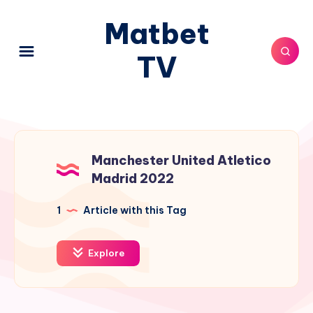
Matbet
TV
Manchester United Atletico
Madrid 2022
1
Article with this Tag
Explore