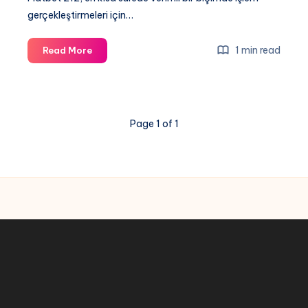
gerçekleştirmeleri için…
68
1 min read
Read More
🟢
Giris
Matbettv
💲
Page 1 of 1
Matbet212
Giriş
✔️
Matbet
212