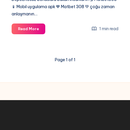
📱 Mobil uygulama apk 💙 Matbet 308 💚 çoğu zaman
anlaşmanın…
Kumarhaneler
1 min read
Read More
Neden
Para
Yatırmadan
Bonus
Page 1 of 1
Sunar?
(Matbet
308
giris,
Matbet
Uygulama
indir
apk)