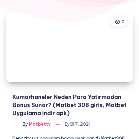
0
Kumarhaneler Neden Para Yatırmadan
Bonus Sunar? (Matbet 308 giris, Matbet
Uygulama indir apk)
By
Matbettv
Eylül 7, 2021
Depozitosuz bonuslara bakan insanların 🌎 Matbet308