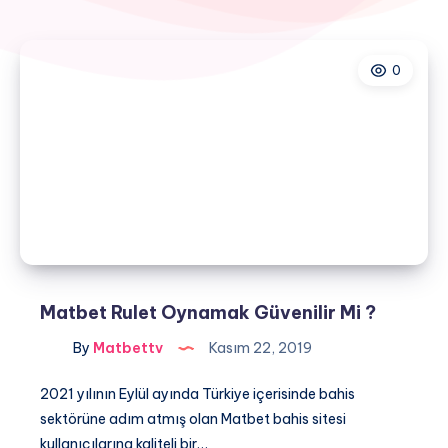
0
Matbet Rulet Oynamak Güvenilir Mi ?
By
Matbettv
Kasım 22, 2019
2021 yılının Eylül ayında Türkiye içerisinde bahis
sektörüne adım atmış olan Matbet bahis sitesi
kullanıcılarına kaliteli bir…