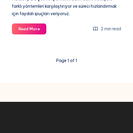
farklı yöntemleri karşılaştırıyor ve süreci hızlandırmak
için faydalı ipuçları veriyoruz.
Matbet
2 min read
Read More
Para
Çekme
nasıl
Page 1 of 1