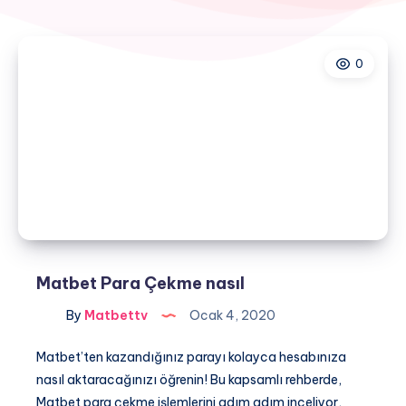
0
Matbet Para Çekme nasıl
By
Matbettv
Ocak 4, 2020
Matbet’ten kazandığınız parayı kolayca hesabınıza
nasıl aktaracağınızı öğrenin! Bu kapsamlı rehberde,
Matbet para çekme işlemlerini adım adım inceliyor,