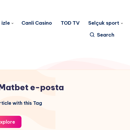
 izle
Canli Casino
TOD TV
Selçuk sport
Search
Matbet e-posta
ticle with this Tag
xplore