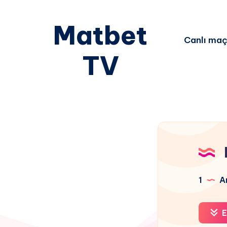
Matbet
Canlı maç
TV
1
Ar
E