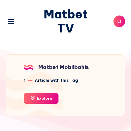
Matbet
TV
Matbet Mobilbahis
1
Article with this Tag
Explore