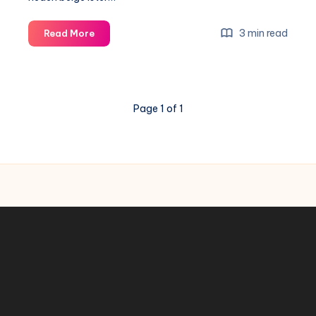
Matbet
3 min read
Read More
Neden
Belge
İster
?
Page 1 of 1