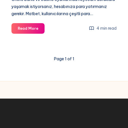
yaşamak istiyorsanız, hesabınıza para yatırmanız
gerekir. Matbet, kullanıcılarına çeşitli para…
Matbet
4 min read
Read More
Para
Yatırma:
Hesabınıza
Hızlı
Page 1 of 1
ve
Kolay
Şekilde
Para
Transferi
Rehberi
(2024)