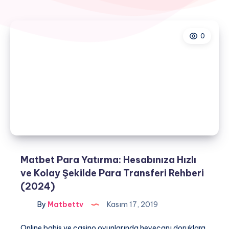
0
Matbet Para Yatırma: Hesabınıza Hızlı
ve Kolay Şekilde Para Transferi Rehberi
(2024)
By
Matbettv
Kasım 17, 2019
Online bahis ve casino oyunlarında heyecanı doruklara