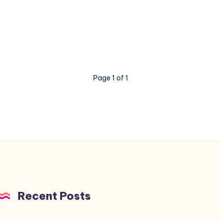
Page 1 of 1
Recent Posts