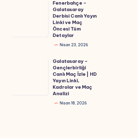
Fenerbahçe –
Fenerbahçe
Galatasaray
–
Derbisi Canlı Yayın
Galatasaray
Linki ve Maç
Öncesi Tüm
Derbisi
Detaylar
Canlı
Nisan 23, 2026
Yayın
Linki
Galatasaray –
Galatasaray
ve
Gençlerbirliği
–
Maç
Canlı Maç İzle | HD
Gençlerbirliği
Yayın Linki,
Öncesi
Kadrolar ve Maç
Canlı
Tüm
Analizi
Maç
Detaylar
Nisan 18, 2026
İzle
|
HD
Yayın