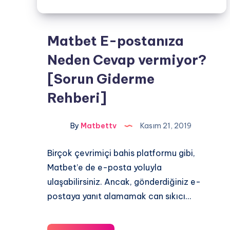
Matbet E-postanıza
Neden Cevap vermiyor?
[Sorun Giderme
Rehberi]
By
Matbettv
Kasım 21, 2019
Birçok çevrimiçi bahis platformu gibi,
Matbet’e de e-posta yoluyla
ulaşabilirsiniz. Ancak, gönderdiğiniz e-
postaya yanıt alamamak can sıkıcı…