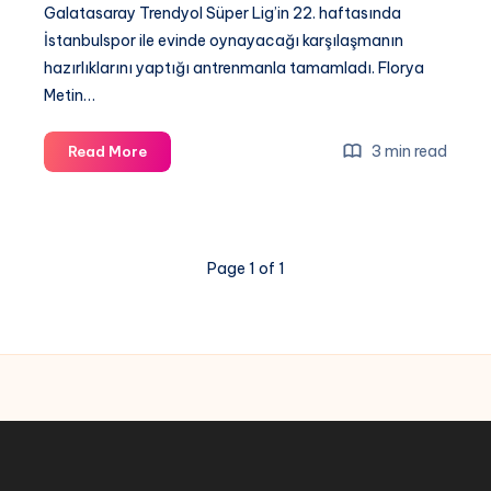
Galatasaray Trendyol Süper Lig’in 22. haftasında
İstanbulspor ile evinde oynayacağı karşılaşmanın
hazırlıklarını yaptığı antrenmanla tamamladı. Florya
Metin…
Şifresiz
3 min read
Read More
canlı
Maç
izle,
Bein
Page 1 of 1
Sports
Matbet
TV
Galatasaray
İstanbulspor
Naklen
izle