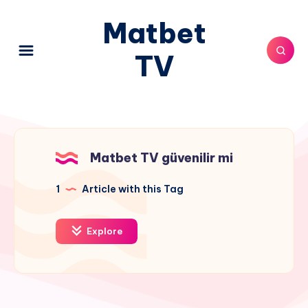
Matbet
TV
Matbet TV güvenilir mi
1
Article with this Tag
Explore