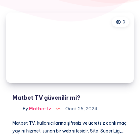
0
Matbet TV güvenilir mi?
By
Matbettv
Ocak 26, 2024
Matbet TV, kullanıcılarına şifresiz ve ücretsiz canlı maç
yayını hizmeti sunan bir web sitesidir. Site, Süper Lig,…