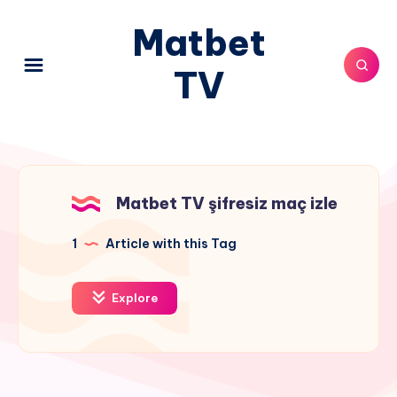
Matbet
TV
Matbet TV şifresiz maç izle
1
Article with this Tag
Explore