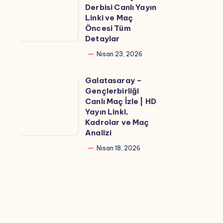
–
Derbisi Canlı Yayın
Galatasaray
Linki ve Maç
Öncesi Tüm
Derbisi
Detaylar
Canlı
Nisan 23, 2026
Yayın
Linki
Galatasaray –
Galatasaray
ve
Gençlerbirliği
–
Maç
Canlı Maç İzle | HD
Gençlerbirliği
Yayın Linki,
Öncesi
Kadrolar ve Maç
Canlı
Tüm
Analizi
Maç
Detaylar
Nisan 18, 2026
İzle
|
HD
Yayın
Linki,
Kadrolar