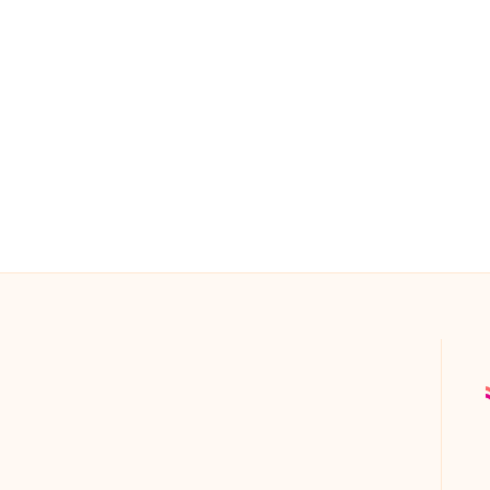
🍀
Matbet222
Giriş
🦄
Matbet
222