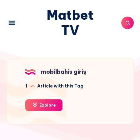
Matbet
TV
mobilbahis giriş
1
Article with this Tag
Explore