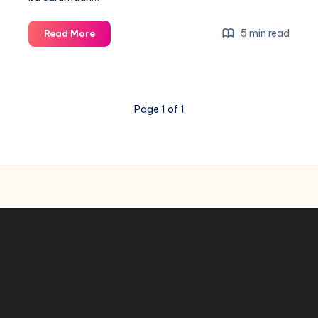
Matbet
5 min read
Read More
Mobilbahis
Uygulaması
Giriş
Page 1 of 1